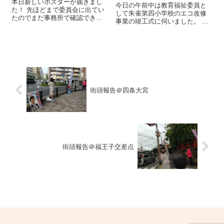
本日新しいポスターが届きまし
今日の午前中は教育福祉委員と
た！ 先ほどまで委員会に出てい
して朱雀第四小学校のエコ改修
たのでまだ事務所で確認できて
事業の竣工式に伺いました。 朱
ないのですが、さっそくスタッ
雀第四小学校では、壁の断熱材
フに事務所前に貼ってもらった
の使用やLED証明への変更、雨
のはこんな感じです。 是非、ポ
水の貯水など、校舎中にあらゆ
スター掲示のご協力をお願い致
るエコ機能を取り入れてエネル
します！ 掲示エリアは原則、京
ギーの効率化を目指していま
都市...
す。 各設備が...
街頭報告＠四条大宮
街頭報告＠福王子交差点