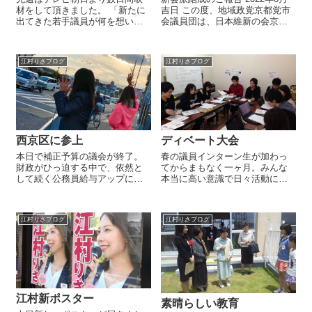
材をして頂きました。 「新たに
吉日 この度、地域政党京都党市
出てきた若手議員が何を想い、
会議員団は、日本維新の会京都
どんな活動をしているか」をテ
市会議員団とともに新会派を結
ーマにされているそうで、あり
成致しました。 京都市の現在の
のままの普段の活動風景を見て
行財政改革では財政危機の延命
江村りさブログ
江村りさブログ
頂きました。 テレビカメラを前
措置にしかならない中で、市政
に向けられるとつい緊張してし
改革や経済政策をこれま...
まい、なかな...
西京区に参上
ディベート大会
本日で補正予算の議会が終了。
春の議員インターン生が加わっ
財政がひっ迫する中で、依然と
てからまもなく一ヶ月。みんな
して続く公務員給与アップに反
本当に高い意識で日々活動に取
対するも賛成多数で可決され、
り組んでくれています。今回は
やはりまだまだ市役所庁内も議
夏のインターンシップでも実施
会も本気度が足りないのだと歯
したディベートを実施しまし
江村りさブログ
江村りさブログ
痒い気持ちが募ります。 議会の
た。テーマは原子力発電所の再
中で奮闘していくのも大事です
稼働の是非について。 エネルギ
が、この課...
ー政策は国策とし...
江村新ポスター
素晴らしい教育