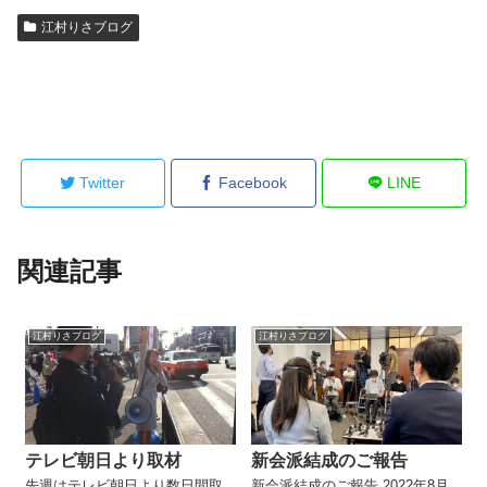
江村りさブログ
Twitter
Facebook
LINE
関連記事
江村りさブログ
江村りさブログ
テレビ朝日より取材
新会派結成のご報告
先週はテレビ朝日より数日間取
新会派結成のご報告 2022年8月