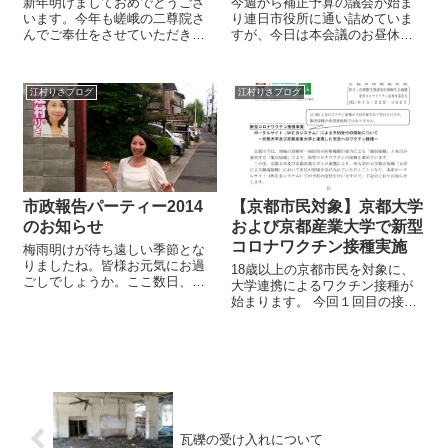
新年明けましておめでとうござ
今週から補正予算の議会が始ま
います。今年も嵯峨の二尊院さ
り連日市役所に通い詰めていま
んでご奉仕をさせていただき年
すが、今日は本会議のお昼休憩
越しさせて頂きました。もうす
の合間に同志社大学のEVE祭に
っかり一年最後の恒例行事とな
行ってきました。私の事務所で
り、夜に地域の方と二尊院さん
活動をしてくれている学生部が
江村りさブログ
江村りさブログ
に伺うと京都に帰ってきたこと
ちょうどお昼にLIVEの出番とい
や市議として仕事をさせてもら
うこともあり、滞在時間は２０
えていることの醍...
分も取れま...
市政報告パーティー2014
【京都市民対象】京都大学
のお知らせ
および京都産業大学で新型
コロナワクチン接種実施
梅雨明けが待ち遠しい季節とな
りましたね。皆様お元気にお過
18歳以上の京都市民を対象に、
ごしでしょうか。ここ数日、顧
大学連携によるワクチン接種が
問団との政策調整を進める傍
始まります。 今回１回目の接種
で、市政への御要望聞いて回る
となる方のみ申込が可能です。
ほか、ポスターの御掲示のお願
予約開始日 2021年8月31日
いに右京区を駆け回っておりま
8:30～ 予約方法 京都市新型
す。その際の皆様の暖かい御声
コロナワクチン接種ポータルサ
援にいつも励まされ...
イト／京都市L...
瓦礫の受け入れについて