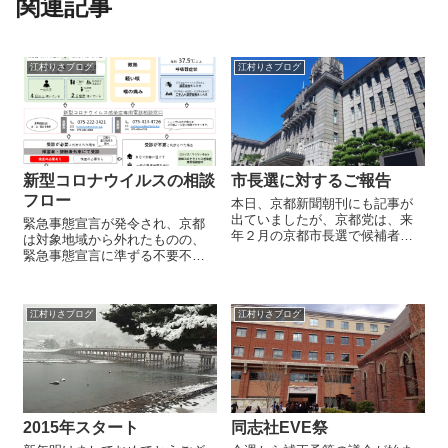
関連記事
江村りさブログ
江村りさブログ
新型コロナウイルスの相談
市長選に対するご報告
フロー
本日、京都新聞朝刊にも記事が
出ていましたが、京都党は、来
緊急事態宣言が発令され、京都
年２月の京都市長選で候補者の
は対象地域から外れたものの、
擁立を見送りました。 候補者擁
緊急事態宣言に準ずる不要不急
立に向け、ご期待くださってい
の外出自粛が求められておりま
た方々に対しては、本当に申し
す。京都の累積の陽性患者はこ
訳なく思っております。 ただ、
の一週間で倍近く（４月２日、
今はとにかく、まだまだ立ち上
江村りさブログ
江村りさブログ
88件→４月８日、155件）に膨れ
がったばかり...
上がっています。 「体調不良で
コ...
2015年スタート
同志社EVE祭