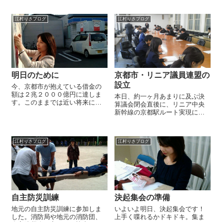
できました。 一緒に向かった
お花屋さんで、私も知人の紹介
方々は鮎釣りを楽しんでおられ
で仲良くさせていただいており
江村りさブログ
江村りさブログ
ました。 私は許可証を持ってい
まして。 先日、店内に新しく奥
ないので、 「鮎釣りに参戦！」
様がカフェを...
とま...
明日のために
京都市・リニア議員連盟の
設立
今、京都市が抱えている借金の
額は２兆２０００億円に達しま
本日、約一ヶ月あまりに及ぶ決
す。このままでは近い将来にも
算議会閉会直後に、リニア中央
財政再生団体になることが免れ
新幹線の京都駅ルート実現に向
ません。国からの補助金が減ら
けて、京都市会議員連盟が立ち
される傾向にある中で今後地方
上がりました！ 共産党を除くす
（京都市）が財政的に自立して
べての党の議員がこの議員連盟
いくことが求められます。その
江村りさブログ
江村りさブログ
に加わり、これからリニアの京
ためには京都は変...
都誘致に向けて本格的な動きを
開始します。 ...
自主防災訓練
決起集会の準備
地元の自主防災訓練に参加しま
いよいよ明日、決起集会です！
した。消防局や地元の消防団、
上手く喋れるかドキドキ。集ま