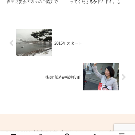
自主防災会の方々のご協力で進
ってくださるかドキドキ。もう
められ、起震車体験(非難練習)、
緊張で夜も眠れないかも…と心
消火器の使用、簡易担架の作
配です。そんな心配をしながら
成、三角巾での応急処置などい
明日の準備をしていました。決
ざという時に役立つ対処方法や
起集会は明日19時から、コミュ
処置をご説明いただきました。
ニティ嵯峨野にて行います。是
私も正確な訓練...
非たくさんの方...
2015年スタート
街頭演説＠梅津段町
© 2010-2026 【京都市会議員】江村りさ 公式サイト（京都党右京