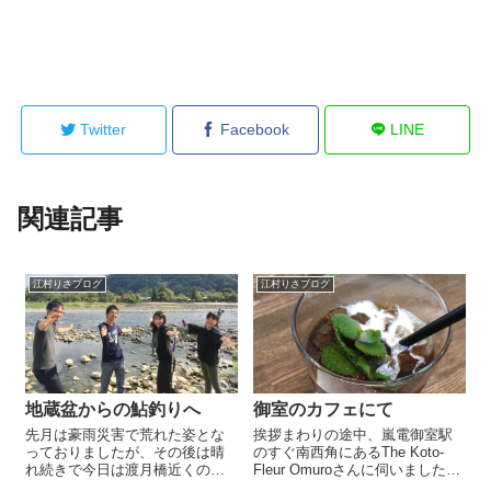
Twitter
Facebook
LINE
関連記事
江村りさブログ
江村りさブログ
地蔵盆からの鮎釣りへ
御室のカフェにて
先月は豪雨災害で荒れた姿とな
挨拶まわりの途中、嵐電御室駅
っておりましたが、その後は晴
のすぐ南西角にあるThe Koto-
れ続きで今日は渡月橋近くの桂
Fleur Omuroさんに伺いました。
川もかなり内側まで歩くことが
以前からこの場所にある大きな