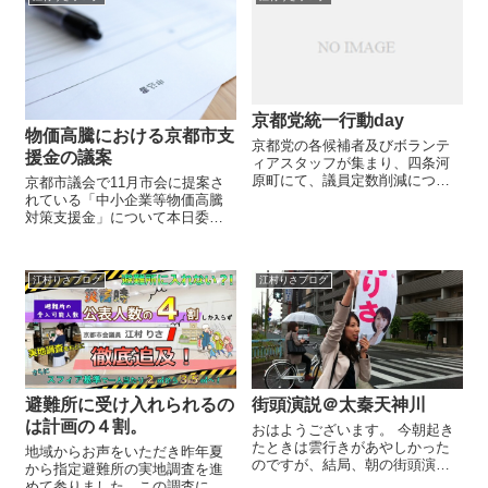
撮れないのでこちらを掲載させ
き、村山よりご説明させて頂き
ていただきます。今回、私が調
ました。以下、会見での説明を
査をして質問を行...
一部掲載...
京都党統一行動day
物価高騰における京都市支
京都党の各候補者及びボランテ
援金の議案
ィアスタッフが集まり、四条河
原町にて、議員定数削減につい
京都市議会で11月市会に提案さ
ての市場調査を行いました。京
れている「中小企業等物価高騰
都の財政状況や議会改革の必要
対策支援金」について本日委員
性を訴えながら平行してアンケ
会にて質疑を致しました。 これ
ート調査を実施し、総計700件以
まで新型コロナ対策として中小
上の回答が集まりました。京都
企業への補助金は実施されてき
江村りさブログ
江村りさブログ
党の候補者の...
ましたが、物価高騰対策として
は今業況における本市初の支援
金となり...
避難所に受け入れられるの
街頭演説＠太秦天神川
は計画の４割。
おはようございます。 今朝起き
たときは雲行きがあやしかった
地域からお声をいただき昨年夏
のですが、結局、朝の街頭演説
から指定避難所の実地調査を進
から雨がぽつぽつ降り始めてし
めて参りました。この調査にお