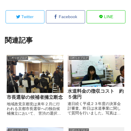
Twitter
Facebook
LINE
関連記事
江村りさブログ
江村りさブログ
水道料金の徴収コスト 約
５億円
市長選挙の候補者擁立断念
連日続く平成２３年度の決算会
地域政党京都党は来年２月に行
計審査。昨日は水道事業に関し
われる京都市長選挙への独自候
て質問を行いました。写真は、
補擁立において、 苦渋の選択で
先日日曜日の運動会の後に事務
はございましたが候補者擁立を
所で議会の準備をしていたとき
断念することとなりました。 本
のものです。委員会では写真を
日、記者会見を開かせていただ
江村りさブログ
江村りさブログ