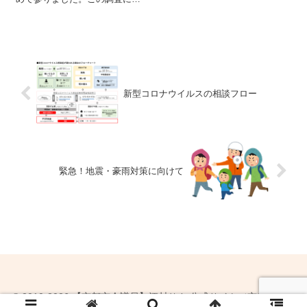
まいました。 近頃、黄砂がひど
いて、実際には受入可能人数は
いようで、この雨でまた洗車に
大きく下回ることがわかってき
追われてしまいますね。 さて、
たため、議会でその実態を報告
その街頭演説時に嬉しくもお声
し改善を求めております。調査
掛け頂き...
の詳細についてまとめましたの
で、長文ですが是...
新型コロナウイルスの相談フロー
緊急！地震・豪雨対策に向けて
© 2010-2026 【京都市会議員】江村りさ 公式サイト（京都党右京