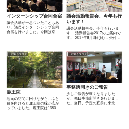
インターンシップ合同合宿
議会活動報告会、今年も行
います！
議会活動が一息ついたこともあ
り、議員インターンシップ合同
議会活動報告会、今年も行いま
合宿を行いました。今回は京都
す！ 活動報告会2017のご案内で
党から３事務所と、他都市から
す。 2017年9月3日(日)... 受付 16
も地方議員の事務所が加わり、
時30分 開会 17時00分 場所：京
総勢４５名の大規模合宿でし
都ロイヤルホテル&スパ お一人
た。学生の数が多い分、どのメ
様：6000円(小学生以下は3000
ンバーがどこの事務所のインタ
江村りさブログ
江村りさブログ
円) お申し込...
ーン生なのか戸惑い...
事務所開きのご報告
鹿王院
少しご報告が遅くなりました
が、先日事務所開きを行いまし
地元の訪問に回りながら、ふと
た。当日、予定の直前に東北大
目を向けると鹿王院の緑が広が
震災が発生したため、そのよう
っていました。鹿王院は1380年
な日にこの様な催事を行うこと
に足利義満が創立した、覆われ
を非常に悩みました。しかし、
た苔が非常に美しい寺院です。
間際のご連絡はかえって皆様を
右京区には嵐山、保津川下り、
混乱させてしまうと思い決行す
鈴虫寺などの有名処だけでな