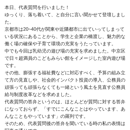
本日、代表質問を行いました！
ゆっくり、落ち着いて、と自分に言い聞かせて登壇しまし
た。
京都市は20~40代が関東や近隣都市に出ていってしまって
いる状況にあることから、学生と企業の橋渡し、魅力的な
働く場の確保や子育て環境の充実をうたっています。
中でも今回は乳幼児の遊び場の充実を求めました。中京区
で日々超満員のこどもみらい館をイメージした室内遊び場
です。
その他、膨張する福祉費などに対応すべく、予算の組み立
て方の見直しや、社会的インパクト投資の導入、公務員の
頑張っても頑張らなくても一緒という風土を見直す公務員
給与制度改革などを求めました。
代表質問の答弁というのは、ほとんどが質問に対する答弁
になっておらず、「すでにこんなことはやっています、あ
んなこともやっています」の羅列です。
そのため、代表質問後の答弁を聞いている時の私の表情は