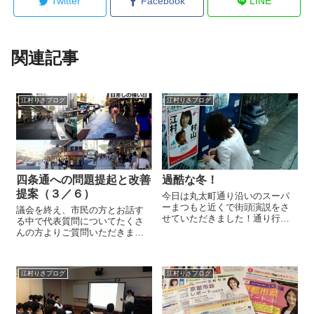
Twitter
Facebook
LINE
関連記事
江村りさブログ
江村りさブログ
四条通への問題提起と改善
過酷な冬！
提案（３／６）
今日は丸太町通り沿いのスーパ
ーまつもと近くで街頭演説をさ
議会を終え、市民の方とお話す
せていただきました！通り行く
る中で代表質問についてたくさ
方々は主婦の方やお子さんも多
んの方よりご質問いただきます
く、お子さんと一緒に手を振っ
ので、改めて分割して要約をご
てくださったりパンを差し入れ
報告致します。★代表質問は一
てくださったり、平日の朝とは
問一答形式の委員会とは異な
違う週末の和やかな雰囲気が漂
江村りさブログ
江村りさブログ
り、双方が何回も質問と答弁の
っていました。そ...
応酬がなされるものではありま
せん。一括質問・答...