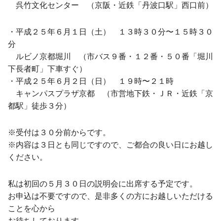
呉竹文化センター （京阪・近鉄「丹波口駅」西口前）
・平成２５年６月１日（土） １３時３０分〜１５時３０
分
ルビノ京都堀川 （市バス９番・１２番・５０番「堀川
下長者町」下車すぐ）
・平成２５年６月２日（日） １９時〜２１時
キャンパスプラザ京都 （市営地下鉄・ＪＲ・近鉄「京
都駅」徒歩３分）
※受付は３０分前からです。
※内容は３日とも同じですので、ご都合の良い日にお越し
ください。
私は初回の５月３０日の説明会に出席する予定です。
お申込は不要ですので、是非多くの方にお越しいただける
ことを心から
お待ちしております。