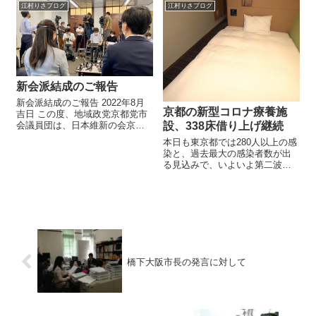
江村りさブログ
江村りさブログ
成として事務所ごとに政策提言
今回は党の説明という事で落ち
をしてもらっています。 今回は
着いたら雰囲気で撮影しており
市内で...
ま...
新会派結成のご報告
新会派結成のご報告 2022年8月
京都の新型コロナ療養施
吉日 この度、地域政党京都党市
会議員団は、日本維新の会京都
設、338床借り上げ継続
市会議員団とともに新会派を結
本日も東京都では280人以上の感
成致しました。 京都市の現在の
染と、過去最大の感染者数が出
行財政改革では財政危機の延命
る見込みで、いよいよ第二波へ
措置にしかならない中で、市政
の懸念が高まってきています。
改革や経済政策をこれま...
春の感染拡大の際より検査数は
かなり増えたとはいえ、療養先
調整中の状況が多く発生してお
り、改めて軽症者・無症状者の
療養...
橋下大阪市長の発言に対して