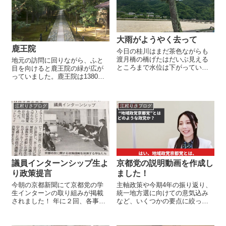
大雨がようやく去って
鹿王院
今日の桂川はまだ茶色ながらも
渡月橋の橋げたはだいぶ見える
地元の訪問に回りながら、ふと
ところまで水位は下がっていま
目を向けると鹿王院の緑が広が
した。 中之島の方では流された
っていました。鹿王院は1380年
であろう流木が多数横たわり、
に足利義満が創立した、覆われ
数日前までの悲惨さを物語って
た苔が非常に美しい寺院です。
います。 ５年前の台風18号を経
右京区には嵐山、保津川下り、
江村りさブログ
江村りさブログ
て、桂川の河道掘削や下水道菅
鈴虫寺などの有名処だけでな
に雨水...
く、諸所に見所のあるスポット
が点在していま...
議員インターンシップ生よ
京都党の説明動画を作成し
り政策提言
ました！
今朝の京都新聞にて京都党の学
主軸政策や今期4年の振り返り、
生インターンの取り組みが掲載
統一地方選に向けての意気込み
されました！ 年に２回、各事務
など、いくつかの要点に絞って
所で学生の議員インターンシッ
作成しました。 質問ごとに分割
プを受け入れており、２か月に
してこれから投稿してまいりま
わたるインターンシップの集大
すので是非ご覧くださいませ。