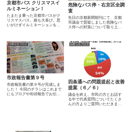
京都市バス クリスマスイ
危険なバス停・右京区全調
ルミネーション！
査
たまたま乗った京都市バスがク
先日の京都新聞朝刊にて、京都
リスマスバス。娘も大喜び。思
市議会で質疑しました危険なバ
いがけずイルミネーションを味
ス停への対策について取り上げ
わえる貴重な体験でした。皆さ
られました。 横浜市で死亡事故
んも機会ありましたら是非！
が起こったことが発端で、京都
市にも類似の危険なバス停があ
江村りさブログ
江村りさブログ
ることは以前より心配してお
り、 江村事務所のスタッフ・学
生...
市政報告書第９号
四条通への問題提起と改善
市政報告書の第９号が完成しま
提案（６／６）
した！ 今回のチラシはこれまで
にもブログや街頭報告でお伝え
議会を終え、市民の方とお話す
させていただいておりますいじ
る中で代表質問についてたくさ
め問題や水道料金の徴収業務な
んの方よりご質問いただきます
どをピックアップしました。 こ
ので、改めて分割して要約をご
れから街頭報告の場でもお配り
報告致します。★代表質問は一
していきたいと思います。 近い
問一答形式の委員会とは異な
うちにホー...
り、双方が何回も質問と答弁の
応酬がなされるものではありま