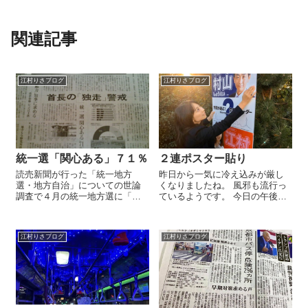
関連記事
江村りさブログ
江村りさブログ
統一選「関心ある」７１％
２連ポスター貼り
読売新聞が行った「統一地方
昨日から一気に冷え込みが厳し
選・地方自治」についての世論
くなりましたね。 風邪も流行っ
調査で４月の統一地方選に「関
ているようです。 今日の午後は
心がある」と応えた人は過去最
ポスターの掲示依頼にまわりま
高の７１％。政治不信が強まる
した。 今回のポスターは村山祥
中、大阪や名古屋などで発信力
栄議員との２連ポスターです。
江村りさブログ
江村りさブログ
のある首長が登場し地方議会の
先月から各区で掲示を始めてお
在り方に注目が集まっていま
ります。 今回は右京区以外でも
す。国と地方の関係が...
市内一円...