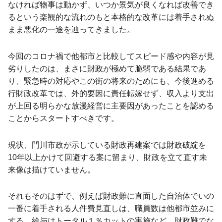
なければ物事は動かず、いつか景気が良くなれば改善でき
るという楽観的な流れのもと本格的な改革には着手されぬ
まま悪化の一途を辿ってきました。
今回のコロナ禍で他都市と比較してスピード感や内容が見
劣りしたのは、まさに財政が極めて脆弱である結果であ
り、緊急時の対応やこの街の将来のためにも、今後進める
行財政改革では、外的要因に責任転嫁せず、収入より支出
が上回る明らかな放漫経営に主要因があったことを認める
ことからスタートすべきです。
現状、門川市政が示している財政再建案では財政破綻を
10年以上かけて回避する案に留まり、財政を立て直す未
来像は描けていません。
それもそのはずで、例えば財政難に直面した自治体でいの
一番に着手される人件費見直しは、職員数は他都市並みに
する、給与はトータル１％カットの実施など、財政難でな