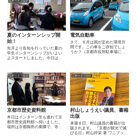
江村りさブログ
江村りさブログ
夏のインターンシップ開
電気自動車
始！
さて、６月は国が定めた環境月
間です。この車をご存知でしょ
先月より告知を行っていた夏の
うか？（京都市役所駐車場にて
学生インターンシップがいよい
撮影）京都議定書の発行にちな
よスタートしました。今日はま
んで、地球温暖化防止への取組
ず２人の学生さんが活動初日で
を進めるべく、「DO YOU
す。これまでに選挙を含め共に
KYOTO?」という名のプロジェ
活動に携わってくれている学生
クトがあることはご存知の方も
江村りさブログ
江村りさブログ
部も意気込んでインターン生の
多いかと思...
教育に奮闘してくれています。
私が学生時代に経...
京都市歴史資料館
村山しょうえい議員、書籍
出版
本日はインターン生も連れて京
都市歴史資料館へ伺いました。
来週８日、村山議員の書籍が出
場所は京都御所の東隣で、寺町
版されます。 『京都が観光で滅
通り沿いにあります。京都市に
びる日』村山祥栄 著 ワニブック