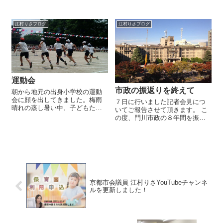
は考古資料館や歴史博物館な
スPLUS新書 交通混雑から京都
ど、京都の歴史的資料や物品を
観光の未来予想図まで。 日本を
保存するいくつかの施設があり
襲うオーバーツーリズムの脅威
ますが、歴史資料館では資料の
江村りさブログ
江村りさブログ
に触れ、 根本的な解決策を提示
展示だけでなく、京...
しながら紐解く内容となって
お...
運動会
市政の振返りを終えて
朝から地元の出身小学校の運動
会に顔を出してきました。梅雨
７日に行いました記者会見につ
晴れの蒸し暑い中、子どもたち
いてご報告させて頂きます。 こ
が元気に走り回っている姿に自
の度、門川市政の８年間を振り
ずと元気が湧いてきます。踊り
返り、団長談話を発表致しまし
などの出し物を見ていると、小
た。 京都党では、人口減少問
学生低学年の子でもそれぞれの
題、財政状況、市政に対する取
個性が出ていて面白いですね。
組みといった３項目に 焦点を当
それぞれの持って...
てて評価をしており、HPでも掲
載して...
京都市会議員 江村りさYouTubeチャンネ
ルを更新しました！