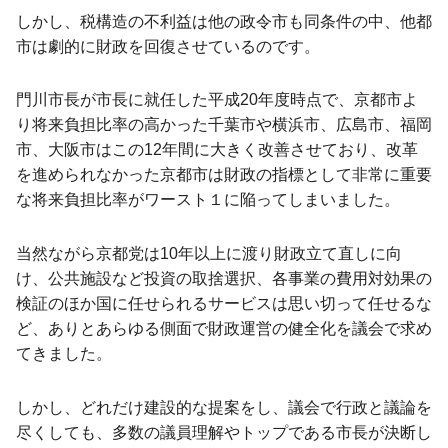
しかし、税構造の不利益は他の政令市も同条件の中、他都
市は劇的に財政を回復させているのです。
門川市長が市長に就任した平成20年度時点で、京都市よ
り将来負担比率の高かった千葉市や横浜市、広島市、福岡
市、大阪市はこの12年間に大きく改善させており、改革
を進められなかった京都市は財政の指標として非常に重要
な将来負担比率がワースト１に陥ってしまいました。
当然ながら京都党は10年以上に渡り財政立て直しに向
け、公共施設など投資の取捨選択、各事業の費用対効果の
検証のほか国に任せられるサービスは思い切って任せるな
ど、ありとあらゆる側面で財政運営の健全化を議会で求め
てきました。
しかし、どれだけ建設的な提案をし、議会で行政と議論を
尽くしても、多数の議員理解やトップである市長が決断し