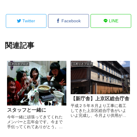
Twitter
Facebook
LINE
関連記事
江村りさブログ
江村りさブログ
【新庁舎】上京区総合庁舎
平成２５年８月より工事に着工
スタッフと一緒に
してきた上京区総合庁舎がいよ
いよ完成し、今月より供用がス
今年一緒に頑張ってきてくれた
タートします。 本日は新庁舎整
メンバーと忘年会です。今まで
備にあたり開所式に出席して参
手伝ってくれてありがとう。お
りました！上京区ではこれまで
疲れ様と感謝を込めて鍋パーテ
保健センターが別建物で業務が
ィーです。今日くらい無礼講で