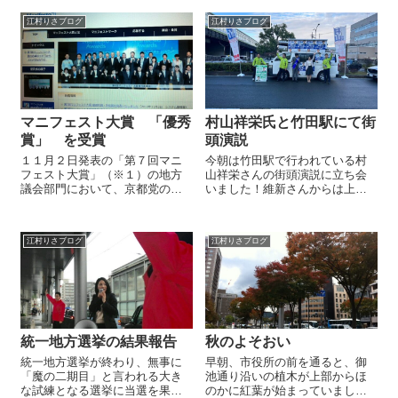
行われていましたが、今月１９
わいわい！一緒に頑張ってくれ
日（月）より新...
江村りさブログ
江村りさブログ
る仲間がいて本当に嬉しい限り
です！来年は益々厳しいですが
この仲間と共に頑...
マニフェスト大賞 「優秀
村山祥栄氏と竹田駅にて街
賞」 を受賞
頭演説
１１月２日発表の「第７回マニ
今朝は竹田駅で行われている村
フェスト大賞」（※１）の地方
山祥栄さんの街頭演説に立ち会
議会部門において、京都党のマ
いました！維新さんからは上倉
ニフェストが最優秀賞に次ぐ優
京都府議、西條京都府議、木村
秀賞を受賞させていただきまし
元紀京都3区支部長もご一緒いた
た。 （※１） 第７回マニフェ
だき熱のこもった応援演説を頂
江村りさブログ
江村りさブログ
スト大賞…ローカル・マニフェ
きました。村山さんからは京都
スト推進地方議員連盟などでつ
市のトップを目指す上で周辺部
くる実行委員会...
の活性化をはじ...
統一地方選挙の結果報告
秋のよそおい
統一地方選挙が終わり、無事に
早朝、市役所の前を通ると、御
「魔の二期目」と言われる大き
池通り沿いの植木が上部からほ
な試練となる選挙に当選を果た
のかに紅葉が始まっていまし