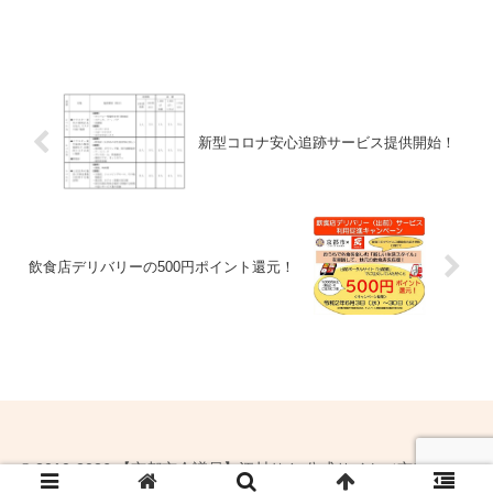
させていただくことができまし
た。 今年の秋は急に寒くなった
た。（※公職選挙法により当選
ので、例年よりも一層きれいな
の御礼は禁止されておりますの
紅葉が期待できるとのことで
で、きちんとしたご挨拶が行え
す。地元嵐山も今月末には素晴
ず申し訳ございません。）この
らしい紅葉が見られるかもしれ
度は皆様のご支援...
ません。 今日は午...
新型コロナ安心追跡サービス提供開始！
飲食店デリバリーの500円ポイント還元！
© 2010-2026 【京都市会議員】江村りさ 公式サイト（京都党右京