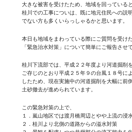
大きな被害を受けたため、地域を回っている
桂川での工事についは、既に地元住民への説
でない方も多くいらっしゃるかと思います。
本日も地域をまわっている際にご質問を受け
「緊急治水対策」について簡単にご報告させ
桂川下流部では、平成２２年度より河道掘削
ご存じのとおり平成２５年９の台風１８号に
したため、現在実施中の河道掘削を大幅に前
土砂撤去が進められています。
この緊急対策の上で、
１．嵐山地区では渡月橋周辺とやや上流の浸
２．桂川より北側の道路からの溢水対策