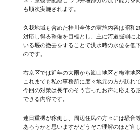
３．景観を配慮しつつ井堰部分の流下能力を
も順次実施されます。
久我地域も含めた桂川全体の実施内容は昭和2
対応し得る整備を目標とし、主に河道掘削に
いる堰の撤去をすることで洪水時の水位を低
のです。
右京区では近年の大雨から嵐山地区と梅津地
これまでも私の事務所に度々地元の方が訪れ
今回の対策は長年のそう言ったお声に応える
できる内容です。
連日重機が稼働し、周辺住民の方々には騒音
あろうかと思いますがどうぞご理解のほど宜