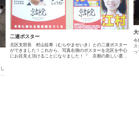
大
二連ポスター
今
北区支部長 村山征希（むらやませいき）との二連ポスター
ス
ができました！これから、写真右側のポスターを北区を中心
っ
にお目見え頂けることになりました！『 京都の新しい選
け
択 』今までの政党とは違う、地域のための地域政党。その
と
ま
想いを込め、フレーズが出来...
まし