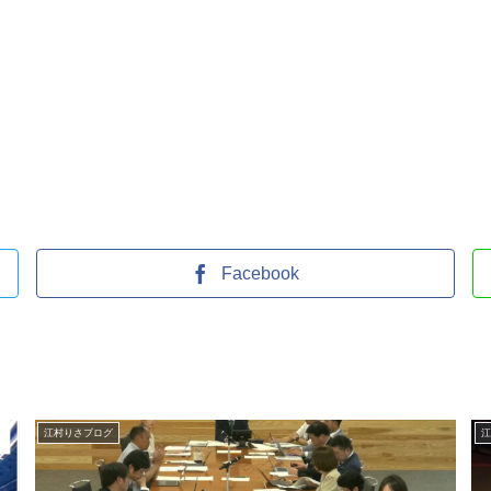
Facebook
江村りさブログ
江