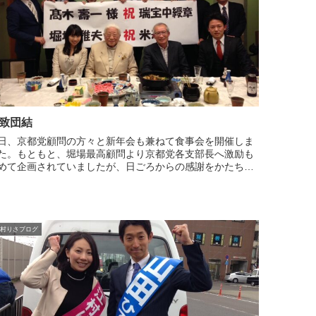
致団結
日、京都党顧問の方々と新年会も兼ねて食事会を開催しま
た。もともと、堀場最高顧問より京都党各支部長へ激励も
めて企画されていましたが、日ごろからの感謝をかたちに
て表したいとサプライズを準備しました。 ?髙木顧問は瑞
中綬章、堀場最高顧問...
村りさブログ