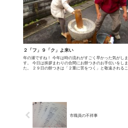
２「フ」９「ク」よ来い
年の瀬ですね！ 今年は時の流れがすごく早かった気がし
す。 今日は挨拶まわりの合間にお餅つきのお手伝いをし
た。 ２９日の餅つきは「２重に苦をつく」と敬遠されること
もあるようですが、 あえて２「フ」９「ク」で福よ来いと願
いを込め...
市職員の不祥事