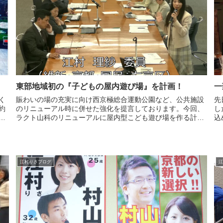
東部地域初の『子どもの屋内遊び場』を計画！
一
く
賑わいの場の充実に向け西京極総合運動公園など、公共施設
先
約
のリニューアル時に併せた強化を提言しております。今回、
し
は
ラクト山科のリニューアルに屋内型こども遊び場を作る計画
込
は
が新たに盛り込まれました。京都市内では子どもの屋内遊び
し
場が少なく、雨の日や猛暑...
宝
江村りさブログ
江