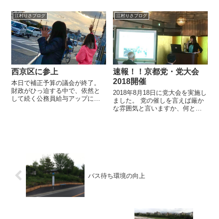
追跡のために飲食店等の名前が
させていただくと...
公表される方針が厚生労働省よ
江村りさブログ
江村りさブログ
り出されました。 業種別ガイド
ラインを遵守しなかった場合に
は...
西京区に参上
速報！！京都党・党大会
2018開催
本日で補正予算の議会が終了。
財政がひっ迫する中で、依然と
2018年8月18日に党大会を実施し
して続く公務員給与アップに反
ました。 党の催しを言えば厳か
対するも賛成多数で可決され、
な雰囲気と言いますか、何とな
やはりまだまだ市役所庁内も議
く固いイメージがありますよ
会も本気度が足りないのだと歯
ね。 実際にこれまでの京都党の
痒い気持ちが募ります。 議会の
党大会は一年の会計報告と活動
中で奮闘していくのも大事です
報告する形式的なものでした。
が、この課...
しかし、これではつまら...
バス待ち環境の向上