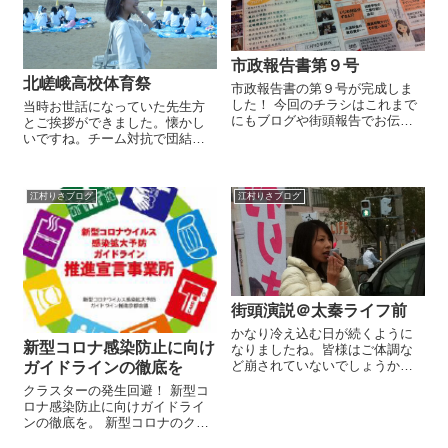
市政報告書第９号
北嵯峨高校体育祭
市政報告書の第９号が完成しま
した！ 今回のチラシはこれまで
当時お世話になっていた先生方
にもブログや街頭報告でお伝え
とご挨拶ができました。懐かし
させていただいておりますいじ
いですね。チーム対抗で団結し
め問題や水道料金の徴収業務な
て競技を行う姿を見、胸がアツ
どをピックアップしました。 こ
くなりました。私も学生ボラン
れから街頭報告の場でもお配り
ティアスタッフや学生時代の仲
江村りさブログ
江村りさブログ
していきたいと思います。 近い
間と一丸となって頑張っていこ
うちにホー...
うと思います。学生ボランティ
アスタッフ募集中...
街頭演説＠太秦ライフ前
かなり冷え込む日が続くように
新型コロナ感染防止に向け
なりましたね。皆様はご体調な
ど崩されていないでしょうか。
ガイドラインの徹底を
私は今朝から少し喉の調子が悪
クラスターの発生回避！ 新型コ
くなってしまいました。ただ、
ロナ感染防止に向けガイドライ
今日は学生部もたくさん駆けつ
ンの徹底を。 新型コロナのクラ
けてくれたので街頭演説に繰り
スターが発生した際、感染経路
出しました。平日の朝に演説を