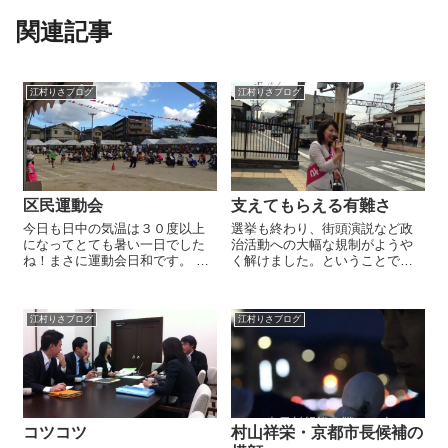
関連記事
江村りさブログ
江村りさブログ
区民運動会
支えてもらえる有難さ
今日も日中の気温は３０度以上
選挙も終わり、街頭演説など政
になってとても暑い一日でした
治活動への大幅な規制がようや
ね！まさに運動会日和です。 私
く解けました。ということで、
も右京区内で開催されている区
本日から再び朝の街頭報告をス
民運動会をいくつか回らせてい
タートです。今日は太秦広隆寺
ただきましたが、どこの学校も
の交差点の場をお借りしてお話
江村りさブログ
江村りさブログ
運動場いっぱいに設置されたブ
させていただきました。 今回、
ースから熱い声援が響きすごく
大津候補の選挙を応援して改め
盛り上がってい...
て強く感じさせ...
コツコツ
村山祥栄・京都市長候補の