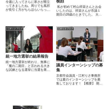
横顔
今週に入ってさらに寒さが際立
ってきましたね。周りでも風邪
私が初めて村山祥栄さんとお会
が長引く方がちらほらいらっし
いしたのは、祥栄さんが市議１
ゃり、インフルエンザも流行り
期目の28歳のときでした。 大学
始めているようです。仕事柄、
2回生の夏に縁あって議員インタ
外に出ていることが多いので、
ーンシップに参加し、そこで初
体調管理には気を付けないとい
めて村山祥栄事務所の門をたた
けないですね。 １月もスケジュ
江村りさブログ
江村りさブログ
いたあの日のことは今でも覚え
ール帳は予定が...
ています。 当時は京都市には何
の...
統一地方選挙の結果報告
統一地方選挙が終わり、無事に
議員インターンシップの募
「魔の二期目」と言われる大き
な試練となる選挙に当選を果た
集
させていただくことができまし
京都市会議員・江村りさ事務所
た。（※公職選挙法により当選
では夏のインターンシップを募
の御礼は禁止されておりますの
集しております！ 【概要】 期
で、きちんとしたご挨拶が行え
間：2022年8月1日㈪～9月30日㈮
ず申し訳ございません。）この
応募条件：大学生、大学院生。
度は皆様のご支援...
文理、年齢、性別不問。 土日祝
関わらず週3回以上および週平均
15時間以上参加可能な方...