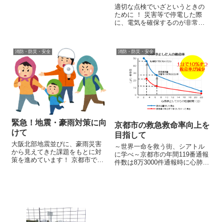
昔はガス工場の筈だが大丈夫だ
適切な点検でいざというときの
ろうか？安全性を確かめて欲し
ために ！ 災害等で停電した際
い」との声が市民から寄せられ
に、電気を確保するのが非常用
ました。市場近くのリサーチパ
電源。スプリンクラーや消火栓
ーク近隣には今も...
のポンプ の稼動をはじめ、二次
災害を防ぐ大きな役割がありま
消防・防災・安全
消防・防災・安全
す。しかし、東日本大震災や阪
神大震 災でも点検不備で始動し
なか...
緊急！地震・豪雨対策に向
京都市の救急救命率向上を
けて
目指して
大阪北部地震並びに、豪雨災害
～世界一命を救う街、シアトル
から見えてきた課題をもとに対
に学べ～京都市の年間119番通報
策を進めています！ 京都市でも
件数は8万3000件通報時に心肺停
さっそくブロック塀の他、投て
止状態は約1300名１．伸び悩む
き板、仕切り壁などの点検を開
救命率心肺停止者の救命は、一
始。 緊急性の高いものは撤去
分一秒を争います。京都市の救
し、教育活動に支障が出ないか
急隊の到着時刻平均6分30秒は全
を基準に今後フェンス が設置さ
国でも屈指の速さを誇ります...
れま...