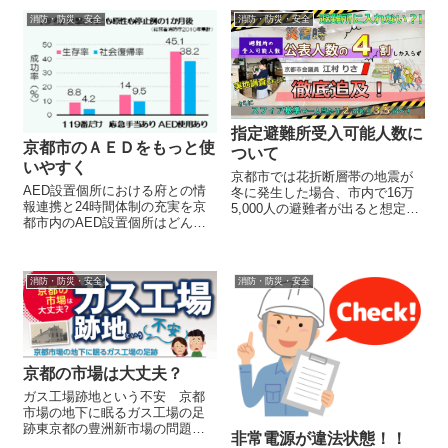
消防・防災・安全
消防・防災・安全
指定避難所受入可能人数に
京都市のＡＥＤをもっと使
ついて
いやすく
京都市では花折断層帯の地震が
AED設置個所における府との情
冬に発生した場合、市内で16万
報連携と24時間体制の充実を京
5,000人の避難者が出ると想定し
都市内のAED設置個所はどんど
ており、この想定数を前提に備
ん増えており、現在市内の３０
蓄物資計画を立てるとともに、
００箇所（2017年２月現在）に
指定避難所においても充足率を
設置されております。そして、
満たすよう進められています。
消防・防災・安全
消防・防災・安全
この９年間で８００名あまりの
しかし、今回、私が地域の自主
命が救われました。この図から
防災会の...
も心肺...
京都の市場は大丈夫？
ガス工場跡地という不安 京都
市場の地下に眠るガス工場の足
跡東京都の豊洲新市場の問題が
非常電源が違法状態！！
報道される中、「京都の市場も