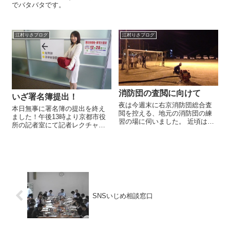
めさせてもらうため今日でお別
でバタバタです。
れです。記念に大きなだるまさ
んの前で一緒に写真撮影。 お参
りをさせていただいた際、お土
産に豆を頂き、てっきり邪気を
江村りさブログ
江村りさブログ
追い払うためか...
消防団の査閲に向けて
いざ署名簿提出！
夜は今週末に右京消防団総合査
本日無事に署名簿の提出を終え
閲を控える、地元の消防団の練
ました！午後13時より京都市役
習の場に伺いました。 近頃は急
所の記者室にて記者レクチャー
に暑いくらいの日が続いていま
を行い、その後各区選管へ署名
したが、今日に限って夕方ごろ
簿の提出をしました。直接請求
からぐっと涼しくなってきたの
提出署名数北区 ２７５８筆
で、今日から夏スーツに変えた
上京区 １４８６筆中京区 ４
身としてはかなり肌寒い中での
０３７筆下京区 １１７２筆南
激励でした。 ...
区 ２９１３...
SNSいじめ相談窓口