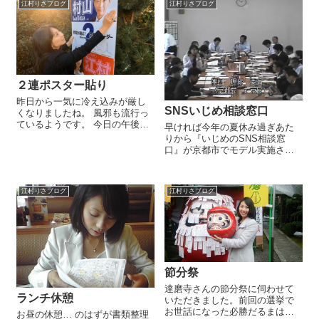
江村りさブログ
江村りさブログ
２連ポスター貼り
昨日から一気に冷え込みが厳し
SNSいじめ相談窓口
くなりましたね。 風邪も流行っ
ているようです。 今日の午後は
早ければ今年の夏休み過ぎあた
ポスターの掲示依頼にまわりま
りから『いじめのSNS相談窓
した。 今回のポスターは村山祥
口』が京都市でモデル実施され
栄議員との２連ポスターです。
ます。電話より気軽に相談でき
先月から各区で掲示を始めてお
る窓口として、なかなか良い取
ります。 今回は右京区以外でも
り組みだと思いまして昨日の委
市内一円...
江村りさブログ
江村りさブログ
員会でも有効な窓口になるよう
求めました。 「SNSツールの中
の何？...
節分祭
達磨寺さんの節分祭に伺わせて
ランチ休憩
いただきました。前回の選挙で
お世話になった必勝だるまは納
お昼の休憩… のはずが書類整理