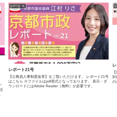
レポート一覧
レ
レ
レポート21号
【
【公務員人事制度改革】をご覧いただけます。 レポート21号
対
はこちら ※ファイルはpdf形式となっております。 表示・ダ
の
／
ウンロードにはAdobe Reader（無料）が必要です。
活
ド