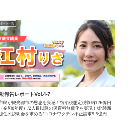
ポート一覧
動報告レポートVol.4-7
市民が観光都市の恩恵を実感！宿泊税想定税収約126億円
（令和8年度）/2人目以降の保育料無償化を実現！/北陸新
線住民説明会を求める/コロナワクチン不正請求9.5億円取
戻し/半導体企業誘致 働きたい場を増強！/犬猫殺処分ゼロ
目指して...