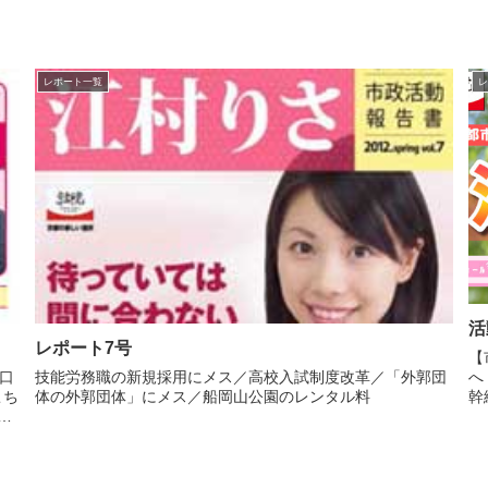
レポート一覧
レ
活
レポート7号
【
口
技能労務職の新規採用にメス／高校入試制度改革／「外郭団
へ
こち
体の外郭団体」にメス／船岡山公園のレンタル料
幹
り
を