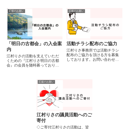
させていただきます。紙質はユ
家となった今、学生さんに少し
ポ紙で雨に強い素材ですので、
でも政治家がどんなことを考
応援のお願い
応援のお願い
屋根などがなくても問題ありま
え、どのような活動をしている
せん。掲示エリアは京都市内一
のか知ってもらう機会をつくり
円です。掲示期間は...
たいと、積極的にイ...
「明日の古都会」の入会案
活動チラシ配布のご協力
内
江村りさ事務所では活動チラシ
配布のご協力を頂ける方を募集
江村りさの活動を支えていただ
しております。お問い合わせは
くための『江村りさ明日の古都
こちらより
会』の会員を随時募っておりま
す。京都市民の方はもちろん、
それ以外の方でも、江村りさを
応援していただける方ならどな
応援のお願い
たでもご入会いただけます。是
非、明日の京都のために、とも
に歩んでいただけ...
江村りさの議員活動へのご
寄付
◇ご寄付江村りさの活動は、皆