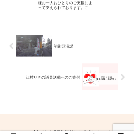
様お一人おひとりのご支援によ
って支えられております。これ
からもより良い京都市のために
尽力していく所存です。地域政
党であるからこそ国と地方の上
下関係に縛られず京都市の実情
に沿った政策提言ができる一方
で、政党助成金は...
初街頭演説
江村りさの議員活動へのご寄付
© 2010-2026 【京都市会議員】江村りさ 公式サイト（京都党右京