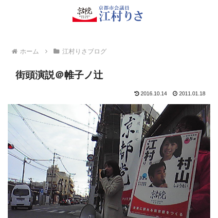
ホーム
江村りさブログ
街頭演説＠帷子ノ辻
2016.10.14
2011.01.18