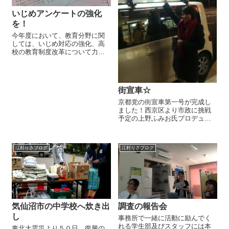
いじめアンケートの強化
を！
今年度において、教育分野に関
しては、いじめ対応の強化、高
校の教育制度改革について力を
入れています。先日の代表質問
でもいじめ問題を取り上げ、概
要をご報告させていただきまし
たが、その中のいじめアンケー
街宣車☆
トの改良提案について特に多く
の方からご反響を...
京都党の街宣車第一号が完成し
ました！西京区より市政に挑戦
予定の上野ふみお氏プロデュー
スです。思わず私も写真を撮ら
せていただきました。署名活動
はまずは一週目が終了。各候補
江村りさブログ
江村りさブログ
者の署名の進捗はまちまちです
が、署名ご協力の輪は広がりつ
つあります！これ...
気仙沼市の中学校へ炊き出
調査の報告会
し
事務所で一緒に活動に励んでく
れる学生部及びスタッフには本
東北大震災より５０日。復興の