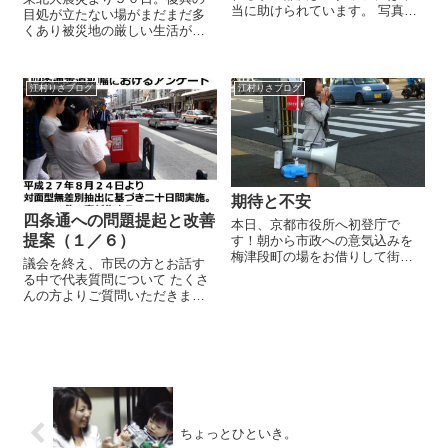
当に助けられています。 写真
目処が立たない場がまだまだ多
は、つい先日、学生部にお願い
くあり被災地の厳しい生活が連
していたある調査の報告会。今
日テレビで報道されています。
回の内容は、党内でじわじわ勉
地元の嵐山小学校ではこの大型
強を進めているところなのでま
連休を活用して少しでも手を差
だ非公開です。じれったくてす
江村りさブログ
江村りさブログ
し伸べたいと宮城県気仙沼市の
みません。とにか...
鹿折中学校へ炊き出しへ向かい
ます。主催は地元...
期待と不安
四条通への問題提起と改善
本日、京都市役所へ初登庁で
提案（１／６）
す！朝から市政への意気込みを
梅津段町の場をお借りして街頭
議会を終え、市民の方とお話す
演説させていただきました。議
る中で代表質問について たくさ
会は今月の半ばから始まる予定
んの方よりご質問いただきます
です。すでに事務所にはたくさ
ので、改めて分割して要約をご
んの市会関係資料が届きまし
報告致します。 ★代表質問は一
た。一つ一つ目を通しながら、
問一答形式の委員会とは異な
これからの４年間に緊...
り、双方が何回も質問と答弁の
応酬がなされるものではありま
せん。 一括...
ちょっとひといき。