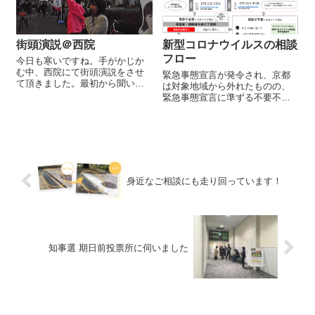
街頭演説＠西院
新型コロナウイルスの相談
フロー
今日も寒いですね。手がかじか
む中、西院にて街頭演説をさせ
緊急事態宣言が発令され、京都
て頂きました。最初から聞いて
は対象地域から外れたものの、
下さり、最後にお声をけて頂い
緊急事態宣言に準ずる不要不急
た方、本当にありがとうござい
の外出自粛が求められておりま
ます！皆様、毎朝早くからお疲
す。京都の累積の陽性患者はこ
れ様です。いってらっしゃいま
の一週間で倍近く（４月２日、
せ！
88件→４月８日、155件）に膨れ
上がっています。 「体調不良で
コ...
身近なご相談にも走り回っています！
知事選 期日前投票所に伺いました