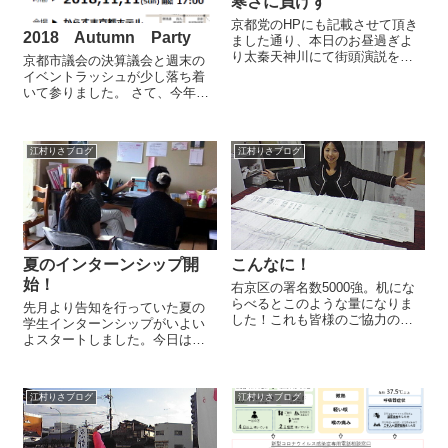
寒さに負けず
京都党のHPにも記載させて頂き
2018 Autumn Party
ました通り、本日のお昼過ぎよ
り太秦天神川にて街頭演説をさ
京都市議会の決算議会と週末の
せて頂きました。節分ごろは一
イベントラッシュが少し落ち着
旦暖かくなったように思いまし
いて参りました。 さて、今年も
たがまだまだ寒いですね！途
江村りさ議会活動報告会を開催
中、吹雪くこともありのぼりが
いたします！ 今年は２期目４年
何度も倒れるほど冷たい風が吹
間の最終年度ですので、この４
き荒れていました...
江村りさブログ
江村りさブログ
年間の集大成と次に向けての思
いも込めてお話させていただ
き...
夏のインターンシップ開
こんなに！
始！
右京区の署名数5000強。机にな
らべるとこのような量になりま
先月より告知を行っていた夏の
した！これも皆様のご協力の賜
学生インターンシップがいよい
物です。仕分け、ナンバリング
よスタートしました。今日はま
の作業も終わり、いよいよ明
ず２人の学生さんが活動初日で
日、提出です。
す。これまでに選挙を含め共に
活動に携わってくれている学生
江村りさブログ
江村りさブログ
部も意気込んでインターン生の
教育に奮闘してくれています。
私が学生時代に経...