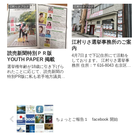
の秋を味わおうと地元自治連の
江村りさブログ
江村りさブログ
会長さんと共に水尾の柚子しぼ
りを体験させてもらいました。
地域の町おこしの...
江村りさ選挙事務所のご案
内
読売新聞特別ＰＲ版
4月7日まで下記住所にて活動を
YOUTH PAPER 掲載
しております。 江村りさ選挙事
務所 住所：〒616-8043 右京区花
選挙権年齢が18歳に引き下げら
園寺ノ内町15 電話・FAX：075-
れたことに応じて、読売新聞の
354-6225 4月8日以降は下記事務
特別PR版に私も若手地方議員と
所に戻ります。 〒616－8101 京
して取り上げていただきまし
都市右京区太...
た！ これから全国の中学、高
校、大学に送付されるようで
す。 私もインターンシップで初
めて議員事務所の門を叩いたの
は...
ちょっとご報告１ facebook 開始