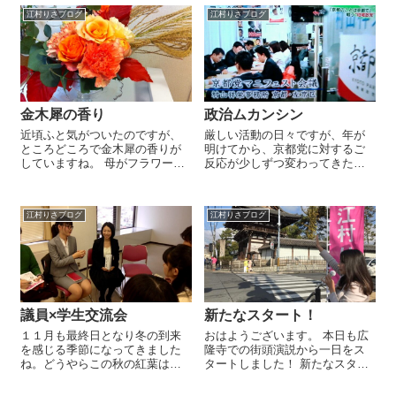
江村りさブログ
江村りさブログ
金木犀の香り
政治ムカンシン
近頃ふと気がついたのですが、
厳しい活動の日々ですが、年が
ところどころで金木犀の香りが
明けてから、京都党に対するご
していますね。 母がフラワーア
反応が少しずつ変わってきたよ
レンジメントをして部屋に飾っ
うに感じます。「京都も変わら
てくれたのですが、オレンジの
なあかん」「もっと自分たちも
お花に赤く紅葉した葉っぱも添
目を向けた方がいい」決して認
江村りさブログ
江村りさブログ
えられており、すっかり秋なん
知度がほんの少し上がっただけ
だなぁと感じさせられます。 朝
の変化とは思えません。連日メ
晩は肌寒いで...
ディアに流れる大...
議員×学生交流会
新たなスタート！
１１月も最終日となり冬の到来
おはようございます。 本日も広
を感じる季節になってきました
隆寺での街頭演説から一日をス
ね。どうやらこの秋の紅葉は今
タートしました！ 新たなスター
週末で見ごろは最後との声もち
ト、張り切ってまいります！ 京
らほら耳にします。昨日は最後
都市会議員 江村りさ